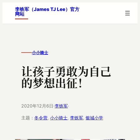
跳
李铁军（James TJ Lee）官方
网站
至
内
容
小小骑士
让孩子勇敢为自己
的梦想出征！
2020年12月6日
·
李铁军
·
主题：
冬令营
, 
小小骑士
, 
李铁军
, 
银城小学