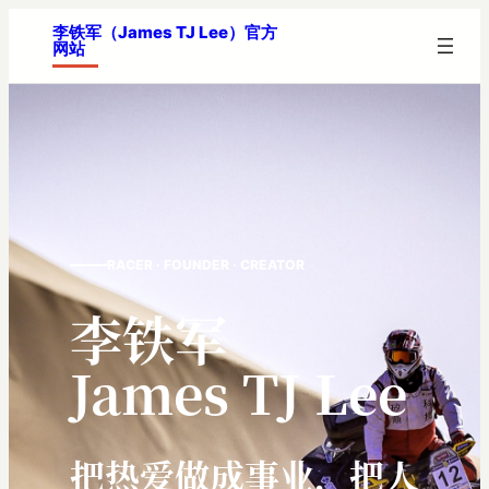
跳
李铁军（James TJ Lee）官方
网站
至
内
容
RACER · FOUNDER · CREATOR
李铁军
James TJ Lee
把热爱做成事业，把人