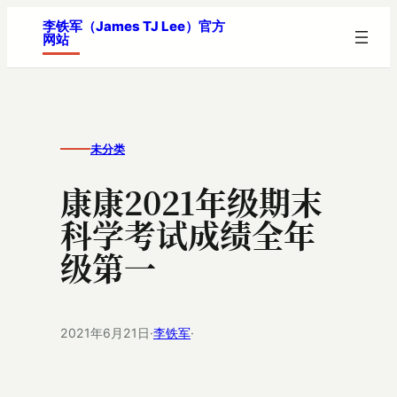
跳
李铁军（James TJ Lee）官方
网站
至
内
容
未分类
康康2021年级期末
科学考试成绩全年
级第一
2021年6月21日
·
李铁军
·